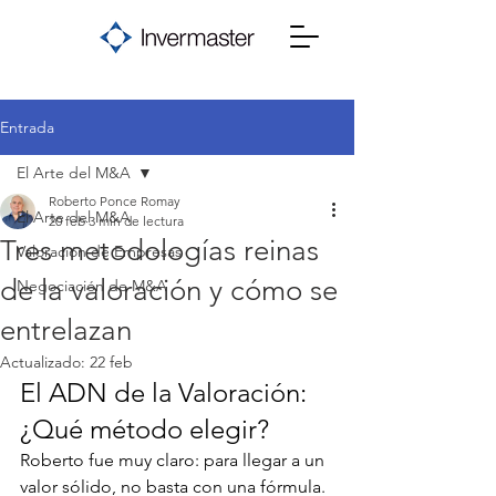
Entrada
El Arte del M&A
Roberto Ponce Romay
El Arte del M&A
20 feb
3 min de lectura
Tres metodologías reinas
Valoración de Empresas
de la valoración y cómo se
Negociación de M&A
entrelazan
Actualizado:
22 feb
El ADN de la Valoración: 
¿Qué método elegir?
Roberto fue muy claro: para llegar a un 
valor sólido, no basta con una fórmula. 