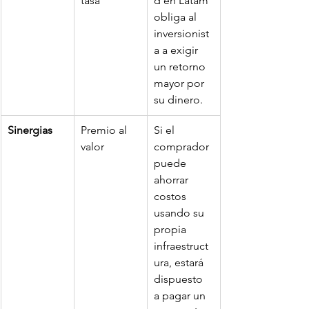
tasa
d en Latam 
obliga al 
inversionist
a a exigir 
un retorno 
mayor por 
su dinero.
Sinergias
Premio al 
Si el 
valor
comprador 
puede 
ahorrar 
costos 
usando su 
propia 
infraestruct
ura, estará 
dispuesto 
a pagar un 