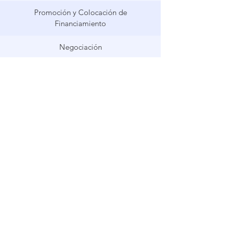
Promoción y Colocación de
Financiamiento
Negociación
Ejecución del Cierre de Transacción
Reestructuración y Gestión de Crisis
CAPITAL PRIVADO
Creamos y gestionamos fondos
de capital privado para nuestros